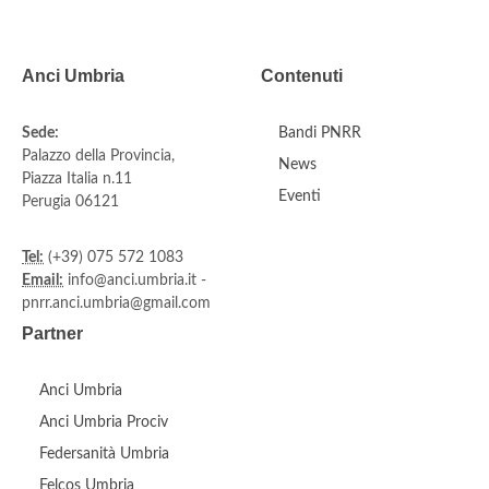
Anci Umbria
Contenuti
Sede:
Bandi PNRR
Palazzo della Provincia,
News
Piazza Italia n.11
Eventi
Perugia 06121
Tel:
(+39) 075 572 1083
Email:
info@anci.umbria.it -
pnrr.anci.umbria@gmail.com
Partner
Anci Umbria
Anci Umbria Prociv
Federsanità Umbria
Felcos Umbria